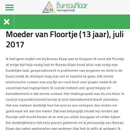
Moeder van Floortje (13 jaar), juli
2017
Ik had geen twijfel om bij Bureau Klaar aan te kloppen. Ik vond dat Floortje
al enige tijd hulp nodig had en Bureau Klaar bood alles wat nodig was.
Duidelijke taal, gespecialiseerd in problemen van jongeren en dicht in de
buurt zodat de drempel laag was om er naartoe te gaan. Het eerste
telefonische contact was erg fijn en vond heel snel plaats nadat ik de
voicemail had ingesproken. Ik voelde meteen een groot begrip en
betrokkenheid in dat eerste contact. Het intakegesprek was bij ons thuis. Ik
vond je erg professioneel terwijl je toch betrokkenheid bleef uitstralen.
Het was meteen duidelijk hoe het proces zou verlopen, dus wisten we
goed waar we aan toe waren. Dat was belangrijk omdat wij vonden dat
Floortje zelf mocht kiezen of ze met jou wilde doorgaan of verder kijken.
Die duidelijkheid is het hele proces gebleven en ik persoonlijk zou Bureau
Klaar dus zeker aanbevelen aan anderen (dat heb ik zelfs al gedaan). Ik