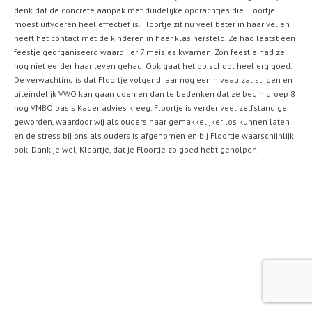
denk dat de concrete aanpak met duidelijke opdrachtjes die Floortje
moest uitvoeren heel effectief is. Floortje zit nu veel beter in haar vel en
heeft het contact met de kinderen in haar klas hersteld. Ze had laatst een
feestje georganiseerd waarbij er 7 meisjes kwamen. Zo’n feestje had ze
nog niet eerder haar leven gehad. Ook gaat het op school heel erg goed.
De verwachting is dat Floortje volgend jaar nog een niveau zal stijgen en
uiteindelijk VWO kan gaan doen en dan te bedenken dat ze begin groep 8
nog VMBO basis Kader advies kreeg. Floortje is verder veel zelfstandiger
geworden, waardoor wij als ouders haar gemakkelijker los kunnen laten
en de stress bij ons als ouders is afgenomen en bij Floortje waarschijnlijk
ook. Dank je wel, Klaartje, dat je Floortje zo goed hebt geholpen.