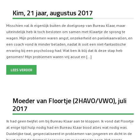
Kim, 21 jaar, augustus 2017
Misschien val ik eigenlijk buiten de doelgroep van Bureau Klaar, maar
uiteindelijk heb ik toch besloten om samen met Klaartje de sprong te
wagen. Mijn problemen waren angst, onzekerheid en paniekaanvallen, en
een coach vond ik minder beladen, nadat ik ooit een niet-fantastische
ervaring bij een psycholoog had. Wat ben ik blij dat ik deze stap heb
genomen! Mijn problemen waren vrij acuut en […]
LEES VERDER
Moeder van Floortje (2HAVO/VWO), juli
2017
Ik had geen twijfel om bij Bureau Klaar aan te kloppen. Ik vond dat Floortje
al enige tijd hulp nodig had en Bureau Klaar bood alles wat nodig was.
Duidelijke taal, gespecialiseerd in problemen van jongeren en dicht in de
buurt zodat de drempel laag was om er naartoe te gaan. Het eerste