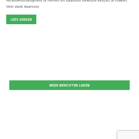
verantwoordelijkheid te nemen en daardoor bewuste keuzes te maken.
Veel dank daarvoor.
LEES VERDER
MEER BERICHTEN LADEN